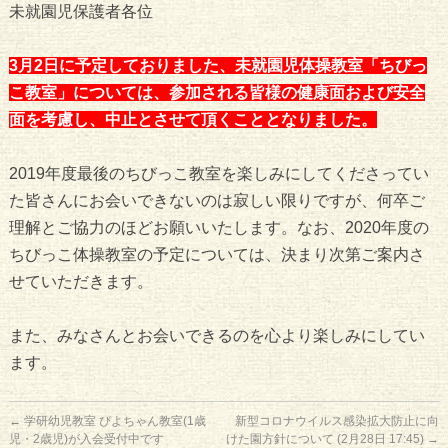
未就園児保護者各位
3月2日に予定しておりました、未就園児体操教室「ちびっ
こ教室」については、参加される皆様の健康面および安全
面を考慮し、中止とさせて頂くこととなりました。
2019年度最後のちびっこ教室を楽しみにしてくださってい
た皆さんにお会いできないのは寂しい限りですが、何卒ご
理解とご協力のほどお願いいたします。なお、2020年度の
ちびっこ体操教室の予定については、決まり次第ご案内さ
せていただきます。
また、みなさんとお会いできるのを心より楽しみにしてい
ます。
←
学研幼児教室 ぴよちゃん教室(1歳
新型コロナウイルス感染拡大防止に向
児・2歳児)が入会受付中です
けた園方針について (2月28日 17:45)
→