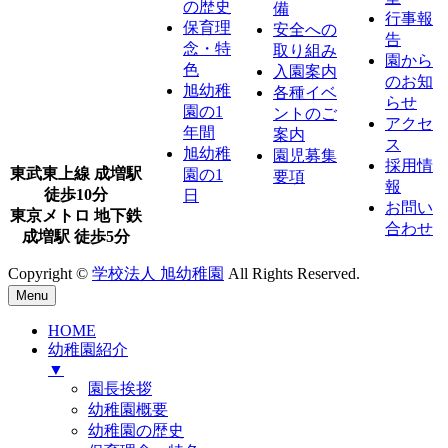
の歴史
備
行事報
保育理
安全への
告
念・特
取り組み
園から
色
入園案内
のお知
旭幼稚
各種イベ
らせ
園の1
ントのご
アクセ
年間
案内
ス
旭幼稚
園児募集
採用情
東武東上線 成増駅
園の1
要項
報
徒歩10分
日
お問い
東京メトロ 地下鉄
合わせ
成増駅 徒歩5分
Copyright ©
学校法人 旭幼稚園
All Rights Reserved.
Menu
HOME
幼稚園紹介
▼
園長挨拶
幼稚園概要
幼稚園の歴史