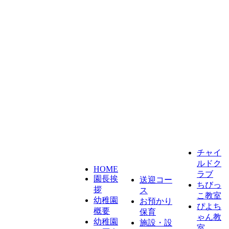
チャイ
ルドク
HOME
ラブ
園長挨
送迎コー
ちびっ
拶
ス
こ教室
幼稚園
お預かり
ぴよち
概要
保育
ゃん教
幼稚園
施設・設
室