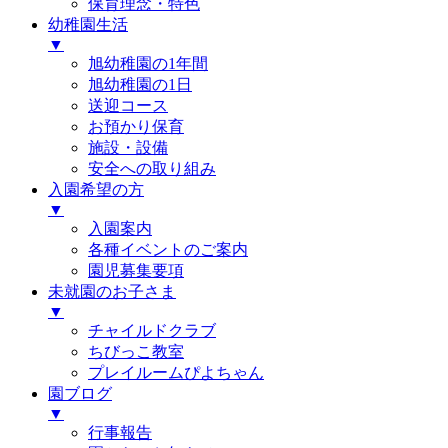
保育理念・特色
幼稚園生活
▼
旭幼稚園の1年間
旭幼稚園の1日
送迎コース
お預かり保育
施設・設備
安全への取り組み
入園希望の方
▼
入園案内
各種イベントのご案内
園児募集要項
未就園のお子さま
▼
チャイルドクラブ
ちびっこ教室
プレイルームぴよちゃん
園ブログ
▼
行事報告