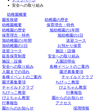
トップページ
安全への取り組み
幼稚園概要
園長挨拶
幼稚園の歴史
幼稚園概要
保育理念・特色
幼稚園の歴史
旭幼稚園の1年間
保育理念・特色
旭幼稚園の1日
旭幼稚園の1年間
送迎コース
旭幼稚園の1日
お預かり保育
送迎コース
施設・設備
延長保育制度
安全への取り組み
施設・設備
入園説明会
安全への取り組み
各種イベントのご案内
入園までの流れ
園児募集要項
各種イベントのご案内
チャイルドクラブ
園児募集要項
ちびっこ教室
チャイルドクラブ
ぴよちゃん教室
ちびっこ教室
行事報告
ぴよちゃん教室
園からのお知らせ
行事報告
アクセス
園からのお知らせ
採用情報