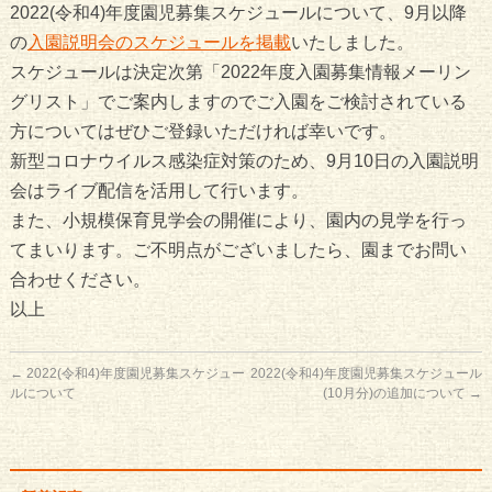
2022(令和4)年度園児募集スケジュールについて、9月以降
の
入園説明会のスケジュールを掲載
いたしました。
スケジュールは決定次第「2022年度入園募集情報メーリン
グリスト」でご案内しますのでご入園をご検討されている
方についてはぜひご登録いただければ幸いです。
新型コロナウイルス感染症対策のため、9月10日の入園説明
会はライブ配信を活用して行います。
また、小規模保育見学会の開催により、園内の見学を行っ
てまいります。ご不明点がございましたら、園までお問い
合わせください。
以上
←
2022(令和4)年度園児募集スケジュー
2022(令和4)年度園児募集スケジュール
ルについて
(10月分)の追加について
→