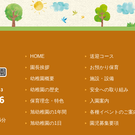
HOME
送迎コース
園長挨拶
お預かり保育
幼稚園概要
施設・設備
幼稚園の歴史
安全への取り組み
保育理念・特色
入園案内
旭幼稚園の1年間
各種イベントのご案
5分
旭幼稚園の1日
園児募集要項