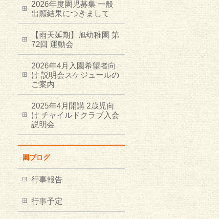
2026年度園児募集 一般
出願結果につきまして
【雨天延期】旭幼稚園 第
72回 運動会
2026年4月入園希望者向
け 説明会スケジュールの
ご案内
2025年4月開講 2歳児向
け チャイルドクラブ入会
説明会
園ブログ
行事報告
行事予定