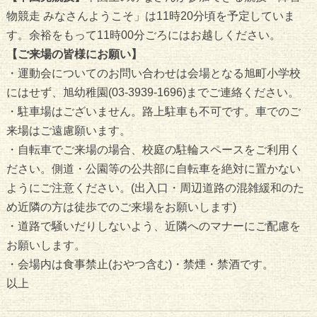
物競走 みなさんようこそ」は11時20分頃を予定していま
す。余裕をもって11時00分ごろにはお越しください。
【ご来場の皆様にお願い】
・運動会についてのお問い合わせは会場となる旭町小学校
にはせず、旭幼稚園(03-3939-1696)までご連絡ください。
・駐車場はございません。路上駐車も不可です。車でのご
来場はご遠慮願います。
・自転車でご来場の場合、校庭の駐輪スペースをご利用く
ださい。側道・公園等の公共部に自転車を絶対に置かない
ようにご注意ください。(出入口・周辺道路の混雑緩和のた
め近隣の方は徒歩でのご来場をお願いします)
・道路で騒いだりしないよう、近隣へのマナーにご配慮を
お願いします。
・会場内は食事禁止(おやつ含む)・禁煙・禁酒です。
以上