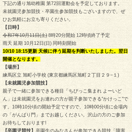
下記の通り旭幼稚園 第72回運動会を予定しております。
未就園児参加競技・卒園生参加競技もございますので、ぜ
ひお気軽にお立ち寄りください。
【日時】
令和7年10月11日(土)
8時20分開始 12時頃終了予定
雨天 延期 10月12日(日) 同時刻開始
10/10 18:15更新 天候に伴う延期を判断いたしました。翌日
開催となります。
【場所】
練馬区立 旭町小学校 (東京都練馬区旭町２丁目２９−１)
【未就園児参加競技】
親子で一緒に参加できる種目「ちびっこ集まれ よーいど
ん」は未就園児をお連れの方が親子参加できる”かけっこ”で
す。10時10分頃の開始予定ですので、10時00分頃に会場内
の「がんばり門」までお越しください。沢山の方のご参加
お待ちしております!
【卒園児競技】
卒園生のみなさんが参加できる競技「障害